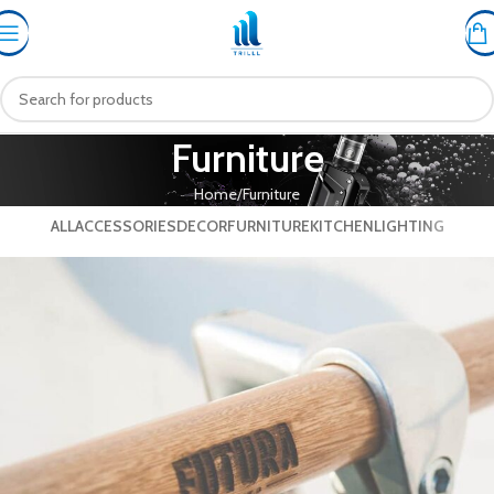
Furniture
Home
Furniture
ALL
ACCESSORIES
DECOR
FURNITURE
KITCHEN
LIGHTING