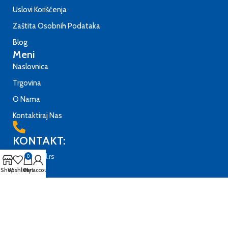
Uslovi Korišćenja
Zaštita Osobnih Podataka
Blog
Meni
Naslovnica
Trgovina
O Nama
Kontaktiraj Nas
KONTAKT:
office@trilll.rs
0
Shop
Wishlist
Cart
My account
Adresa
Bulevar Patrijarha Pavla 14, 21000 Novi Sad