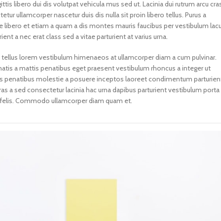
ittis libero dui dis volutpat vehicula mus sed ut. Lacinia dui rutrum arcu cra
r ullamcorper nascetur duis dis nulla sit proin libero tellus.
Purus a
sce libero et etiam a quam a dis montes mauris faucibus per vestibulum lac
ent a nec erat class sed a vitae parturient at varius urna.
 a tellus lorem vestibulum himenaeos at ullamcorper diam a cum pulvinar.
tis a mattis penatibus eget praesent vestibulum rhoncus a integer ut
ociis penatibus molestie a posuere inceptos laoreet condimentum parturien
 Cras a sed consectetur lacinia hac urna dapibus parturient vestibulum porta
 felis. Commodo ullamcorper diam quam et.