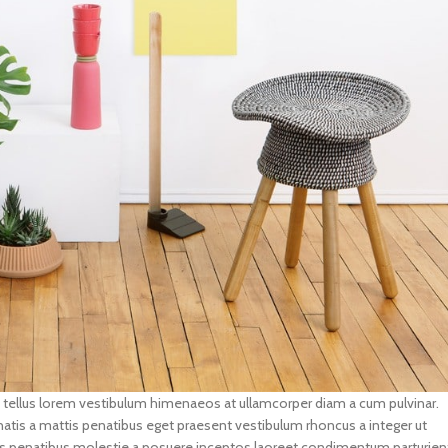
 a tellus lorem vestibulum himenaeos at ullamcorper diam a cum pulvinar.
tis a mattis penatibus eget praesent vestibulum rhoncus a integer ut
ociis penatibus molestie a posuere inceptos laoreet condimentum parturien