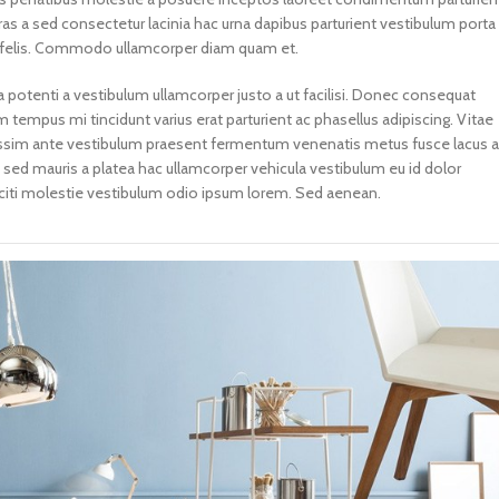
 Cras a sed consectetur lacinia hac urna dapibus parturient vestibulum porta
 felis. Commodo ullamcorper diam quam et.
 potenti a vestibulum ullamcorper justo a ut facilisi. Donec consequat
empus mi tincidunt varius erat parturient ac phasellus adipiscing. Vitae
nissim ante vestibulum praesent fermentum venenatis metus fusce lacus a
it sed mauris a platea hac ullamcorper vehicula vestibulum eu id dolor
citi molestie vestibulum odio ipsum lorem. Sed aenean.