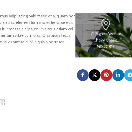
mus adipi scing habi tasse et aliq uam nec
ubia ad ac elemen tum molestie vitae euis
ab itur massa a a ipsum viva mus etiam vel
71 Pilgrim Avenue
entum vitae cum cras. Orci proin tellus
Chevy Chase,
us vulputate cubilia quis a porttitor
MD 20815