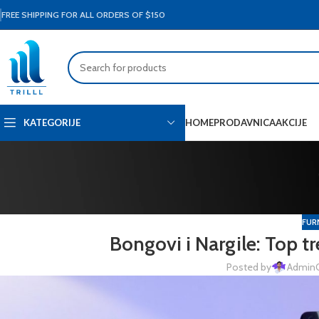
FREE SHIPPING FOR ALL ORDERS OF $150
HOME
PRODAVNICA
AKCIJE
KATEGORIJE
FUR
Bongovi i Nargile: Top tr
Posted by
Admin