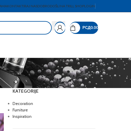
AMA
KONTAKTIRAJ NAS
DOBRODOŠLI NA TRILL SHOP
LOGIN
РСД
0.00
KATEGORIJE
Decoration
Furniture
Inspiration