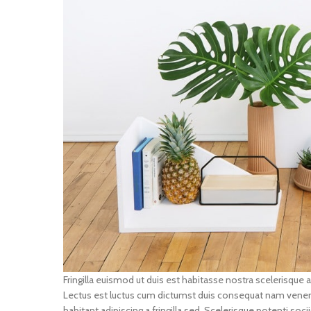
Fringilla euismod ut duis est habitasse nostra scelerisque
Lectus est luctus cum dictumst duis consequat nam venena
habitant adipiscing a fringilla sed. Scelerisque potenti s