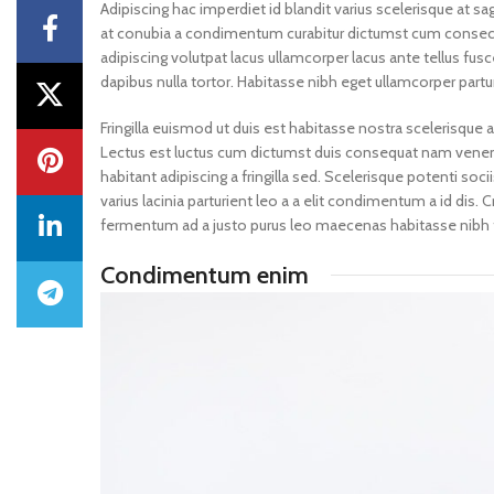
Adipiscing hac imperdiet id blandit varius scelerisque at sag
at conubia a condimentum curabitur dictumst cum consectetu
adipiscing volutpat lacus ullamcorper lacus ante tellus fu
dapibus nulla tortor. Habitasse nibh eget ullamcorper parturi
Fringilla euismod ut duis est habitasse nostra scelerisque
Lectus est luctus cum dictumst duis consequat nam venena
habitant adipiscing a fringilla sed. Scelerisque potenti s
varius lacinia parturient leo a a elit condimentum a id dis.
fermentum ad a justo purus leo maecenas habitasse nibh
Condimentum enim