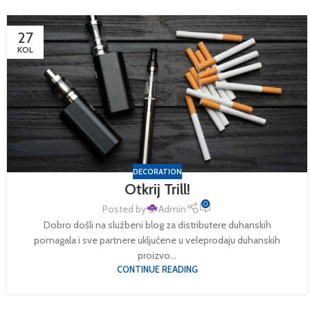
27
KOL
DECORATION
Otkrij Trill!
0
Posted by
Admin
Dobro došli na službeni blog za distributere duhanskih
pomagala i sve partnere uključene u veleprodaju duhanskih
proizvo...
CONTINUE READING