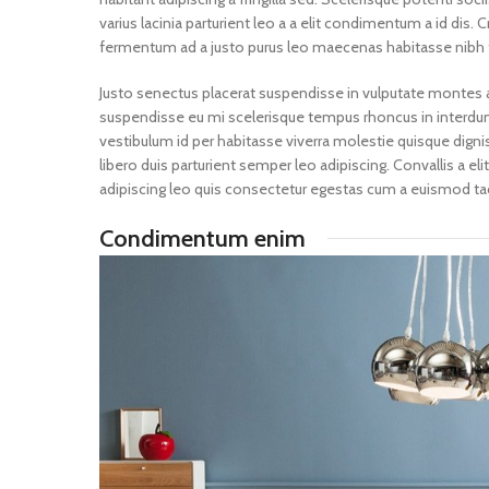
varius lacinia parturient leo a a elit condimentum a id dis.
fermentum ad a justo purus leo maecenas habitasse nibh
Justo senectus placerat suspendisse in vulputate montes a
suspendisse eu mi scelerisque tempus rhoncus in interdum t
vestibulum id per habitasse viverra molestie quisque dig
libero duis parturient semper leo adipiscing. Convallis a el
adipiscing leo quis consectetur egestas cum a euismod ta
Condimentum enim