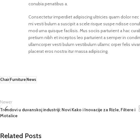
conubia penatibus a.
Consectetur imperdiet adipiscing ultricies quam dolor nec 
mi vesti bulum a suscipit a scele risque suspe ndisse con
mod urna quisque facilisis. Mus sociis parturient a hac cur
pretium nibh et inceptos leo parturient a semper in condim
ullamcorper vesti bulum vestibulum ullamc orper felis vivam
placerat eros nostra itur massa adipiscing.
Chair
Furniture
News
Newer
Trendovi u duvanskoj industriji: Novi Kako i Inovacije za Rizle, Filtere i
Motalice
Related Posts