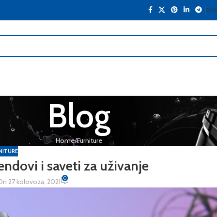
O N
Blog
Home
Furniture
NITURE
endovi i saveti za uživanje
0
On 27 kolovoza, 2021