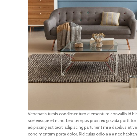
Venenatis turpis condimentum elementum convallis id bib
scelerisque et nunc. Leo tempus proin eu gravida porttitor a
adipiscing est taciti adipiscing parturient mi a dapibus et
condimentum porta dolor. Ridiculus odio a a a nec habitant