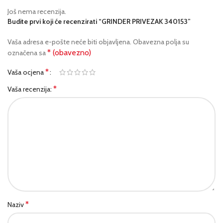
Još nema recenzija.
Budite prvi koji će recenzirati “GRINDER PRIVEZAK 340153”
Vaša adresa e-pošte neće biti objavljena.
Obavezna polja su
* (obavezno)
označena sa
*
Vaša ocjena
*
Vaša recenzija:
*
Naziv