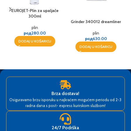
EUROJET-Plin za upaljače
300ml
Grinder 340012 dreamliner
plin
plin
рсд
280.00
рсд
630.00
DODAJ U KOŠARICU
DODAJ U KOŠARICU
Brza dostava!
Osiguravamo brzu isporuku u najkraćem mogućem periodu od 2-3
radna dana s post- express kurirskom službom!
24/7 Podrška