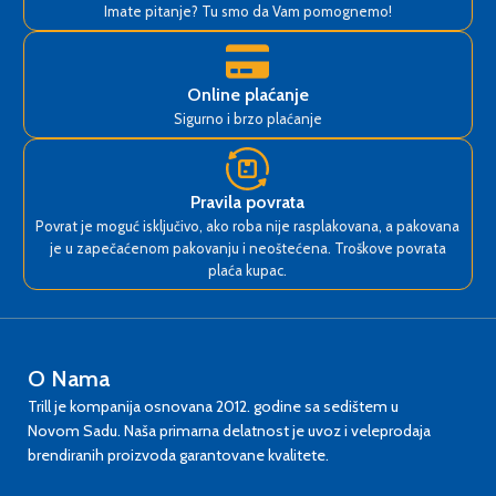
Imate pitanje? Tu smo da Vam pomognemo!
Online plaćanje
Sigurno i brzo plaćanje
Pravila povrata
Povrat je moguć isključivo, ako roba nije rasplakovana, a pakovana
je u zapečaćenom pakovanju i neoštećena. Troškove povrata
plaća kupac.
O Nama
Trill je kompanija osnovana 2012. godine sa sedištem u
Novom Sadu. Naša primarna delatnost je uvoz i veleprodaja
brendiranih proizvoda garantovane kvalitete.