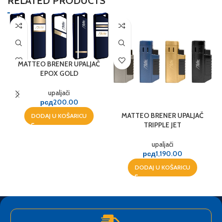
RELATED PRODUCTS
MATTEO BRENER UPALJAČ
EPOX GOLD
upaljači
рсд
200.00
MATTEO BRENER UPALJAČ
R
DODAJ U KOŠARICU
TRIPPLE JET
upaljači
рсд
1,190.00
DODAJ U KOŠARICU