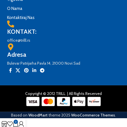
O Nama
Kontaktiraj Nas
KONTAKT:
office@trilll.rs
Adresa
Bulevar Patrijarha Pavla 14, 21000 Novi Sad
Copyright © 2012 TRILL | All Rights Reserved
Based on
WoodMart
theme
2025
WooCommerce Themes
.
0