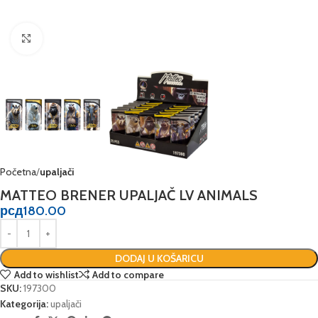
Click to enlarge
Početna
upaljači
MATTEO BRENER UPALJAČ LV ANIMALS
рсд
180.00
DODAJ U KOŠARICU
Add to wishlist
Add to compare
SKU:
197300
Kategorija:
upaljači