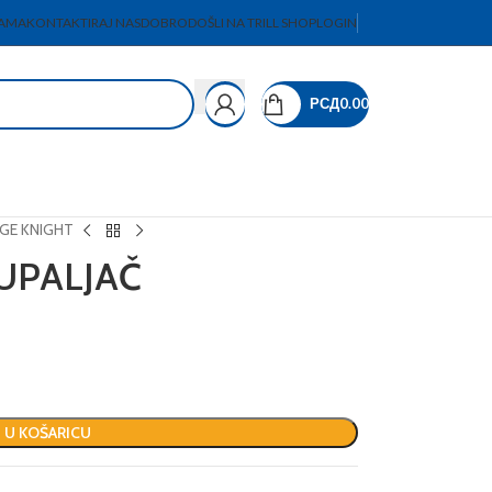
AMA
KONTAKTIRAJ NAS
DOBRODOŠLI NA TRILL SHOP
LOGIN
РСД
0.00
GE KNIGHT
UPALJAČ
 U KOŠARICU