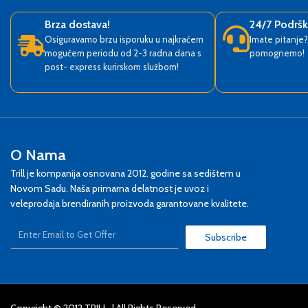
Brza dostava!
24/7 Podrš
Osiguravamo brzu isporuku u najkraćem
Imate pitanje
mogućem periodu od 2-3 radna dana s
pomognemo!
post- express kurirskom službom!
O Nama
Trill je kompanija osnovana 2012. godine sa sedištem u
Novom Sadu. Naša primarna delatnost je uvoz i
veleprodaja brendiranih proizvoda garantovane kvalitete.
Subscribe