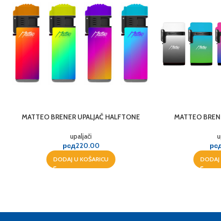
MATTEO BRENER UPALJAČ HALFTONE
MATTEO BRENE
upaljači
u
рсд
220.00
рс
DODAJ U KOŠARICU
DODAJ 