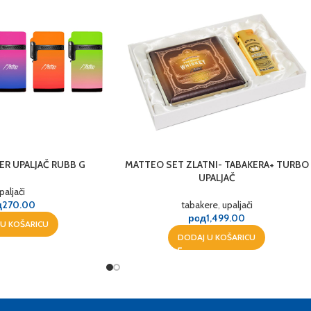
R UPALJAČ RUBB G
MATTEO SET ZLATNI- TABAKERA+ TURBO
UPALJAČ
paljači
д
270.00
tabakere
,
upaljači
рсд
1,499.00
U KOŠARICU
DODAJ U KOŠARICU