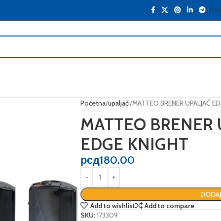
O N
Početna
upaljači
MATTEO BRENER UPALJAČ ED
MATTEO BRENER 
EDGE KNIGHT
рсд
180.00
DODAJ
Add to wishlist
Add to compare
SKU:
173309