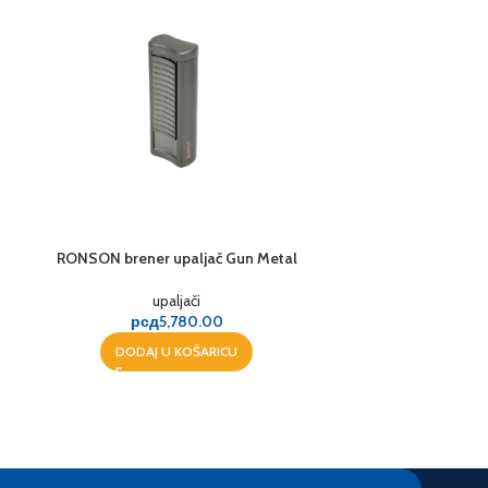
RONSON brener upaljač Gun Metal
RONSON brener upa
upaljači
u
рсд
5,780.00
рсд
DODAJ U KOŠARICU
DODAJ 