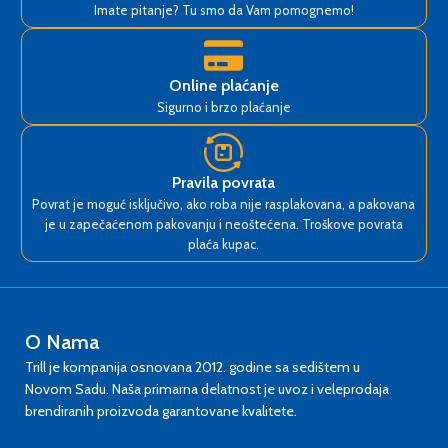
Imate pitanje? Tu smo da Vam pomognemo!
Online plaćanje
Sigurno i brzo plaćanje
Pravila povrata
Povrat je moguć isključivo, ako roba nije rasplakovana, a pakovana
je u zapečaćenom pakovanju i neoštećena. Troškove povrata
plaća kupac.
O Nama
Trill je kompanija osnovana 2012. godine sa sedištem u
Novom Sadu. Naša primarna delatnost je uvoz i veleprodaja
brendiranih proizvoda garantovane kvalitete.