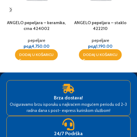
ANGELO pepeljara – keramika,
ANGELO pepeljara – staklo
crna 424002
422210
pepeljare
pepeljare
рсд
4,750.00
рсд
1,190.00
DODAJ U KOŠARICU
DODAJ U KOŠARICU
Brza dostava!
Osiguravamo brzu isporuku u najkraćem mogućem periodu od 2-3
radna dana s post- express kurirskom službom!
24/7 Podrška