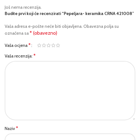
Još nema recenzija.
Budite prvi koji će recenzirati “Pepeljara- keramika CRNA 421008”
Vaša adresa e-pošte neće biti objavljena.
Obavezna polja su
* (obavezno)
označena sa
*
Vaša ocjena
*
Vaša recenzija:
*
Naziv