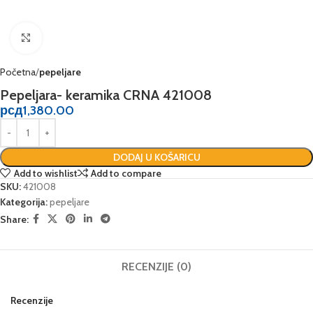
Click to enlarge
Početna
pepeljare
Pepeljara- keramika CRNA 421008
рсд
1,380.00
DODAJ U KOŠARICU
Add to wishlist
Add to compare
SKU:
421008
Kategorija:
pepeljare
Share:
RECENZIJE (0)
Recenzije